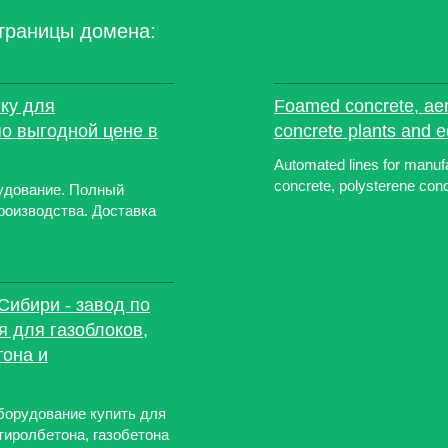
траницы домена:
вку для
Foamed concrete, aer
по выгодной цене в
concrete plants and 
Automated lines for manuf
concrete, polysterene conc
удование. Полный
роизводства. Доставка
Сибири - завод по
я для газоблоков,
тона и
борудование купить для
тиролбетона, газобетона