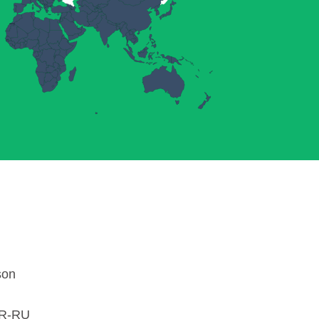
son
R-RU