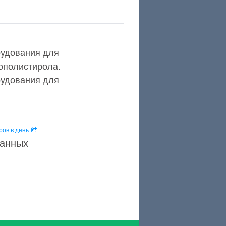
рудования для
нополистирола.
рудования для
ов в день
данных