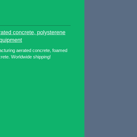
ated concrete, polysterene
equipment
acturing aerated concrete, foamed
rete. Worldwide shipping!