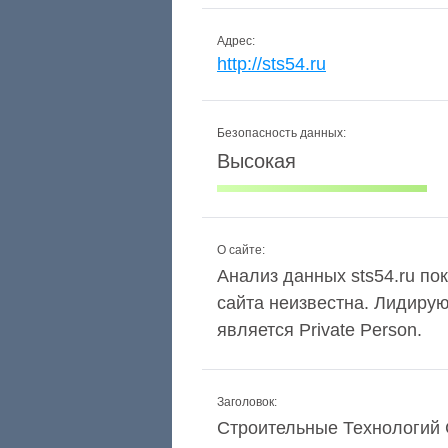
Адрес:
http://sts54.ru
Безопасность данных:
Высокая
О сайте:
Анализ данных sts54.ru пок
сайта неизвестна. Лидиру
является Private Person.
Заголовок:
Строительные Технологий С