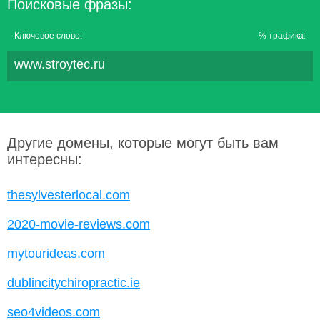
Поисковые фразы:
Ключевое слово:
% трафика:
www.stroytec.ru
Другие домены, которые могут быть вам
интересны:
thesylvesterlocal.com
2020-movie-reviews.com
mytourideas.com
dublincitychiropractic.ie
seo4videos.com