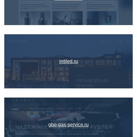
intiled.ru
gbo-gas-service.ru