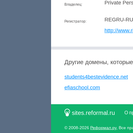
Private Per
Владелец:
REGRU-R
Регистратор:
http://www.r
Другие домены, которые
students4bestevidence.net
efiaschool.com
sites.reformal.ru
О п
© 2008-2026
Реформал.ру
, Все п