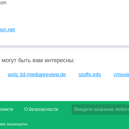
son
U
ipn.net
 могут быть вам интересны:
wolz.3d-mediapreview.de
stuffo.info
cmovie
роекте
О безопасности
рава защищены.