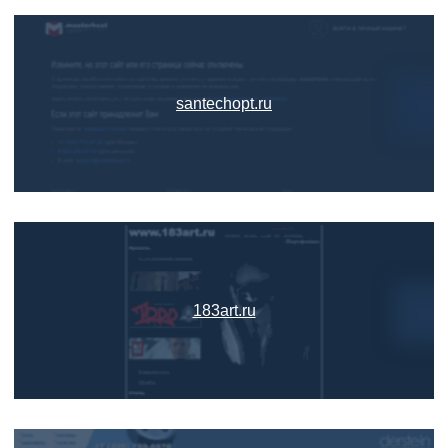
santechopt.ru
183art.ru