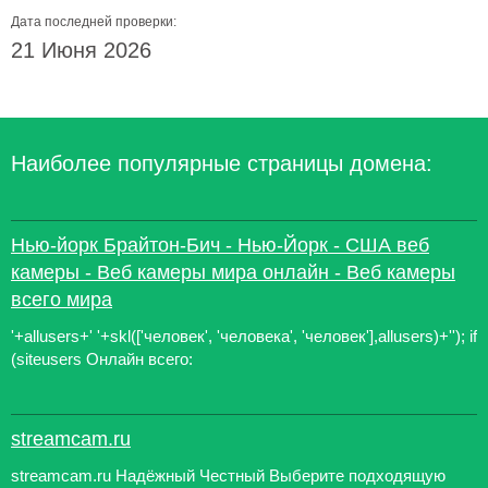
Дата последней проверки:
21 Июня 2026
Наиболее популярные страницы домена:
Нью-йорк Брайтон-Бич - Нью-Йорк - США веб
камеры - Веб камеры мира онлайн - Веб камеры
всего мира
'+allusers+' '+skl(['человек', 'человека', 'человек'],allusers)+''); if
(siteusers Онлайн всего:
streamcam.ru
streamcam.ru Надёжный Честный Выберите подходящую