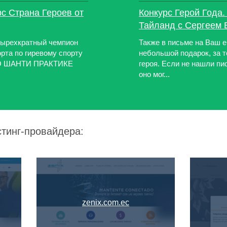
рс Страна Героев от
Конкурс Герой Года.
Тайланд с Сергеем
тырехкратный чемпион
Также в письме на Ваш 
рта по гиревому спорту
небольшой подарок, за т
О ШАНТИ ПРАКТИКЕ
героя. Если не нашли пи
оно мог...
стинг-провайдера:
zenix.com.ec