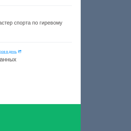
стер спорта по гиревому
ов в день
данных