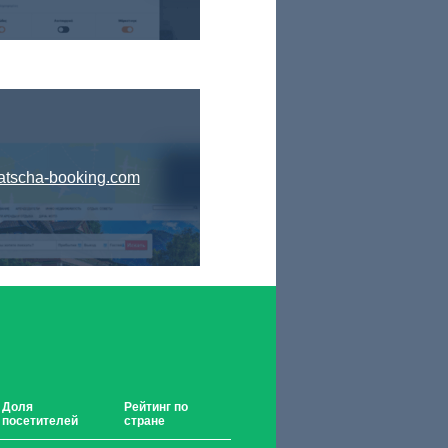
atscha-booking.com
Доля
Рейтинг по
посетителей
стране