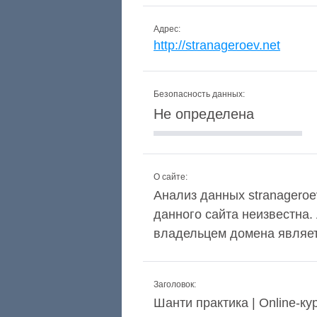
Адрес:
http://stranageroev.net
Безопасность данных:
Не определена
О сайте:
Анализ данных stranageroev
данного сайта неизвестна.
владельцем домена является
Заголовок:
Шанти практика | Online-к