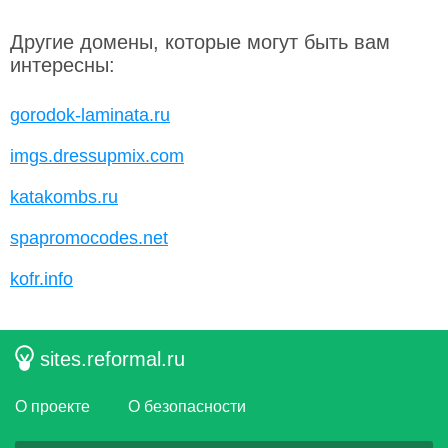
Другие домены, которые могут быть вам
интересны:
gorodok-laminata.ru
imgs.dressupmix.com
katakombs.ru
spapromocodes.net
kofr.info
sites.reformal.ru
О проекте
О безопасности