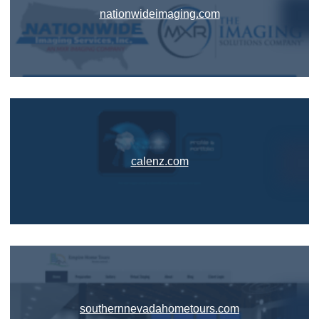
nationwideimaging.com
calenz.com
southernnevadahometours.com