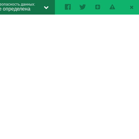
зопасность данных:
е определена