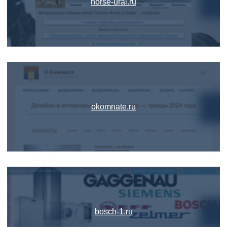
horse-ural.ru
okomnate.ru
bosch-1.ru