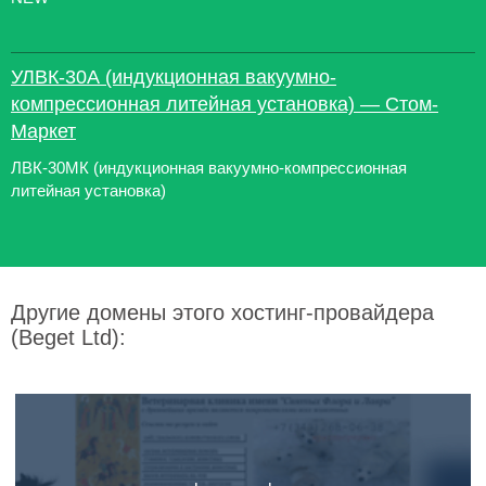
УЛВК-30А (индукционная вакуумно-
компрессионная литейная установка) ― Стом-
Маркет
ЛВК-30МК (индукционная вакуумно-компрессионная
литейная установка)
Другие домены этого хостинг-провайдера
(Beget Ltd):