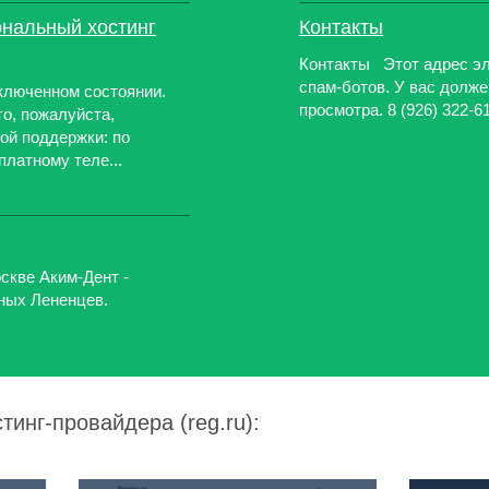
иональный хостинг
Контакты
Контакты Этот адрес эл
спам-ботов. У вас долже
тключенном состоянии.
просмотра. 8 (926) 322-6
то, пожалуйста,
ой поддержки: по
платному теле...
скве Аким-Дент -
ных Лененцев.
тинг-провайдера (reg.ru):