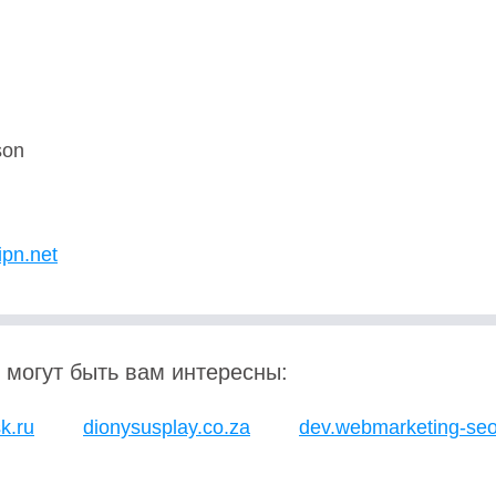
son
U
ipn.net
 могут быть вам интересны:
sk.ru
dionysusplay.co.za
dev.webmarketing-seo