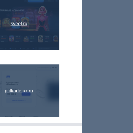
sveet.ru
plitkadelux.ru