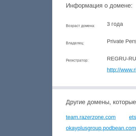
Информация о домене:
3 года
Возраст домена:
Private Per
Владелец:
REGRU-R
Регистратор:
http://www.r
Другие домены, которые
team.razerzone.com
et
okayplusgroup.podbean.com