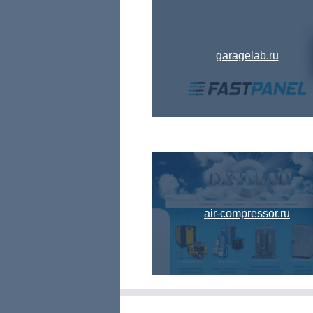
garagelab.ru
air-compressor.ru