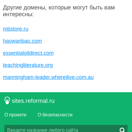
Другие домены, которые могут быть вам
интересны:
mbstore.ru
haowanbao.com
essentialoildirect.com
teachingliterature.org
manningham-leader.whereilive.com.au
sites.reformal.ru
О проекте
О безопасности