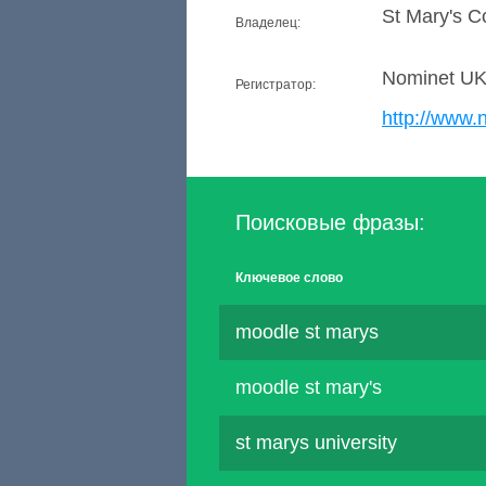
St Mary's C
Владелец:
Nominet U
Регистратор:
http://www.
Поисковые фразы:
Ключевое слово
moodle st marys
moodle st mary's
st marys university