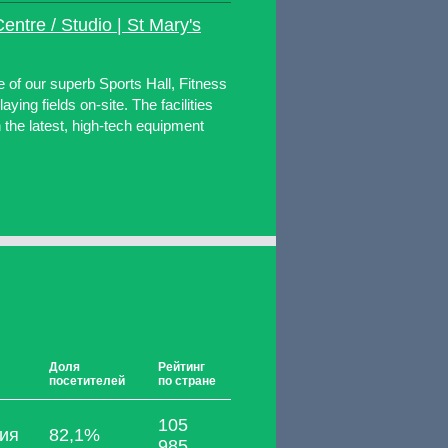
Centre / Studio | St Mary's
e of our superb Sports Hall, Fitness
aying fields on-site. The facilities
 the latest, high-tech equipment
Доля
Рейтинг
посетителей
по стране
105
ия
82,1%
985