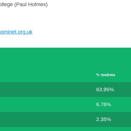
ollege (Paul Holmes)
K
nominet.org.uk
% трафика
63.95%
6.76%
2.35%