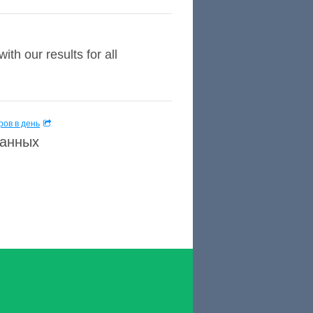
ith our results for all
ов в день
данных