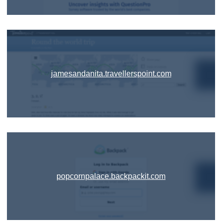
jamesandanita.travellerspoint.com
popcornpalace.backpackit.com