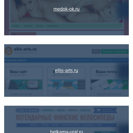
medok-ok.ru
ellis-arts.ru
helkama-ural.ru