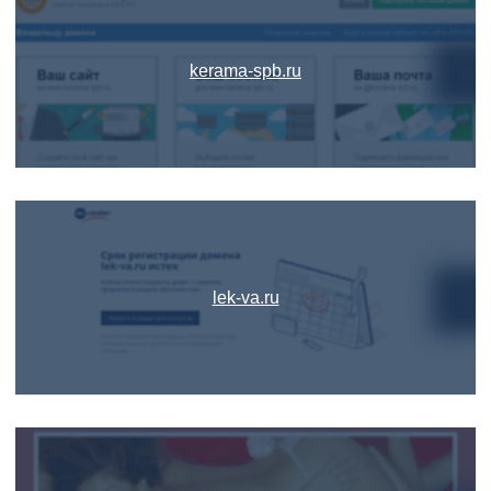
kerama-spb.ru
lek-va.ru