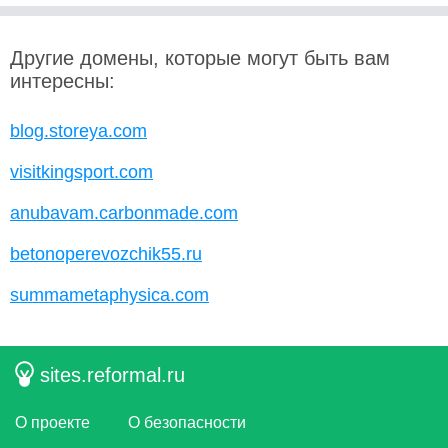
Другие домены, которые могут быть вам
интересны:
blog.storeya.com
visitkingsport.com
anubavam.carbonmade.com
betonoperevozchik55.ru
summametaphysica.com
sites.reformal.ru
О проекте
О безопасности