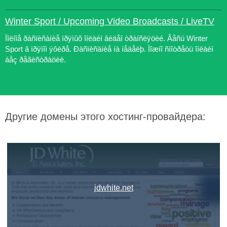
Winter Sport / Upcoming Video Broadcasts / LiveTV
Ïîëíîå ðàñïèñàíèå ïðÿìûõ îíëàéí âèäåî òðàíñëÿöèé. Âåñü Winter
Sport â ïðÿìîì ýôèðå. Ðàñïèñàíèå íà íåäåëþ. Ìîæíî ñìîòðåòü îíëàéí
áåç ðåãèñòðàöèè.
Другие домены этого хостинг-провайдера:
jdwhite.net