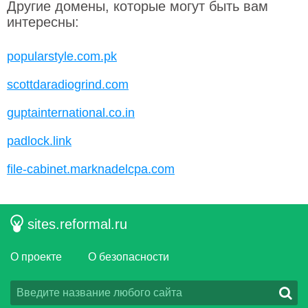
Другие домены, которые могут быть вам
интересны:
popularstyle.com.pk
scottdaradiogrind.com
guptainternational.co.in
padlock.link
file-cabinet.marknadelcpa.com
sites.reformal.ru
О проекте
О безопасности