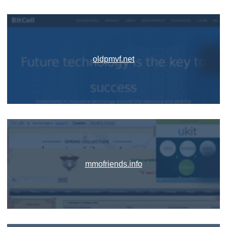
oldpmvf.net
mmofriends.info