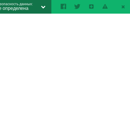
зопасность данных:
е определена