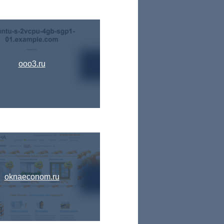
ooo3.ru
oknaeconom.ru