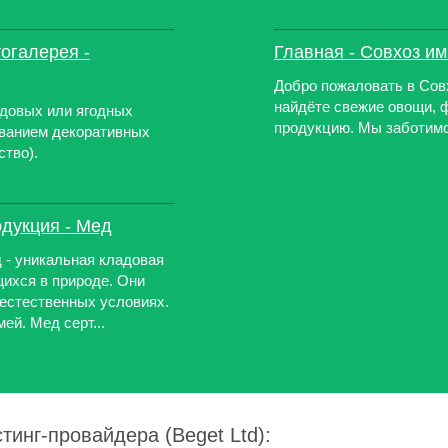
огалерея -
Главная - Совхоз им
Добро пожаловать в Сов
найдёте свежие овощи, 
довых или ягодных
продукцию. Мы заботимс
иванием декоративных
ство).
одукция - Мед
 - уникальная кладовая
ихся в природе. Они
естественных условиях.
ей. Мед серт...
тинг-провайдера (Beget Ltd):