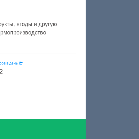
укты, ягоды и другую
кормопроизводство
ов в день
2