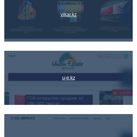
vikar.kz
u-e.kz