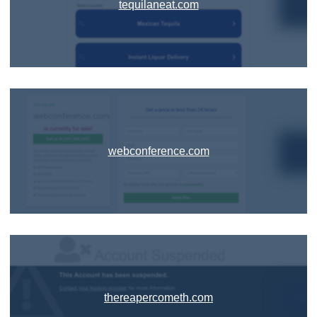
tequilaneat.com
webconference.com
thereapercometh.com