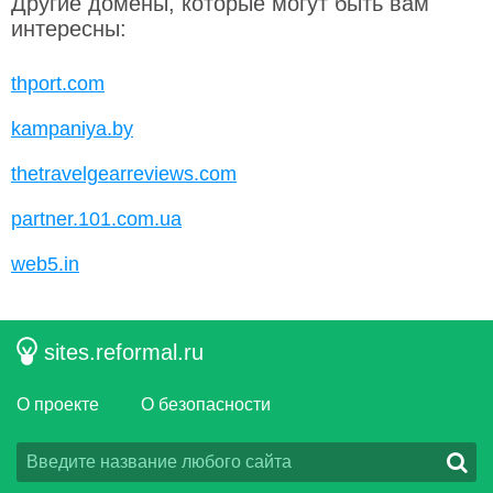
Другие домены, которые могут быть вам
интересны:
thport.com
kampaniya.by
thetravelgearreviews.com
partner.101.com.ua
web5.in
sites.reformal.ru
О проекте
О безопасности