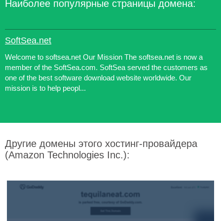
Наиболее популярные страницы домена:
SoftSea.net
Welcome to softsea.net Our Mission The softsea.net is now a
member of the SoftSea.com. SoftSea served the customers as
one of the best software download website worldwide. Our
mission is to help peopl...
Другие домены этого хостинг-провайдера
(Amazon Technologies Inc.):