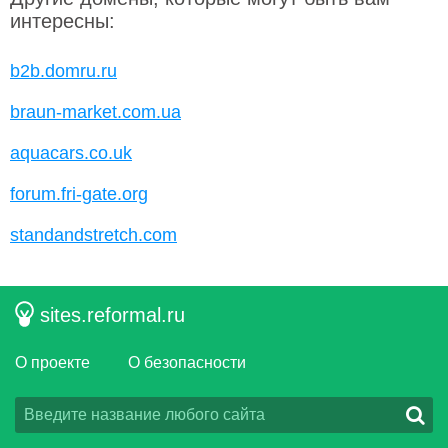
интересны:
b2b.domru.ru
braun-market.com.ua
aquacars.co.uk
forum.fri-gate.org
standandstretch.com
sites.reformal.ru
О проекте
О безопасности