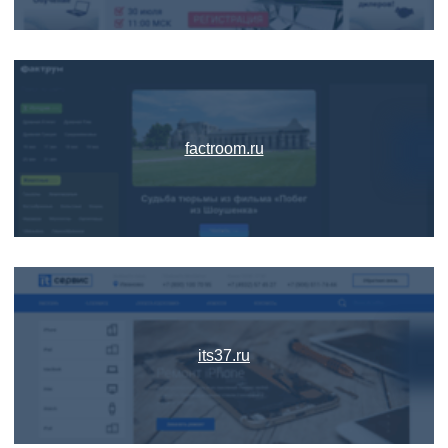
factroom.ru
its37.ru