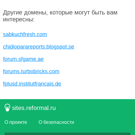
Другие домены, которые могут быть вам
интересны:
sabkuchfresh.com
chidioparareports.blogspot.se
forum.sfgame.ae
forums.turbobricks.com
fplusd.institutfrancais.de
sites.reformal.ru
О проекте
О безопасности