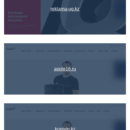
reklama-ug.kz
apple16.ru
kupivip.kz