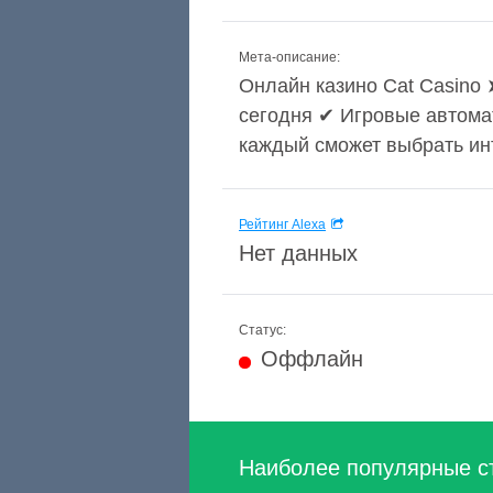
Мета-описание:
Онлайн казино Cat Casino 
сегодня ✔ Игровые автомат
каждый сможет выбрать инт
Рейтинг Alexa
Нет данных
Статус:
Оффлайн
Наиболее популярные с