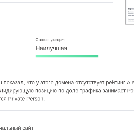
Степень доверия:
Наилучшая
показал, что у этого домена отсутствует рейтинг A
 Лидирующую позицию по доле трафика занимает Рос
я Private Person.
циальный сайт