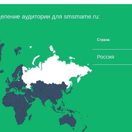
деление аудитории для smsmame.ru:
Страна
Россия