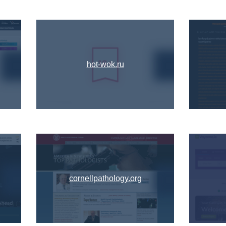
hot-wok.ru
cornellpathology.org