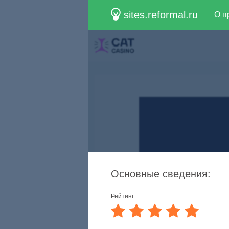
sites.reformal.ru
О п
Основные сведения:
Рейтинг: