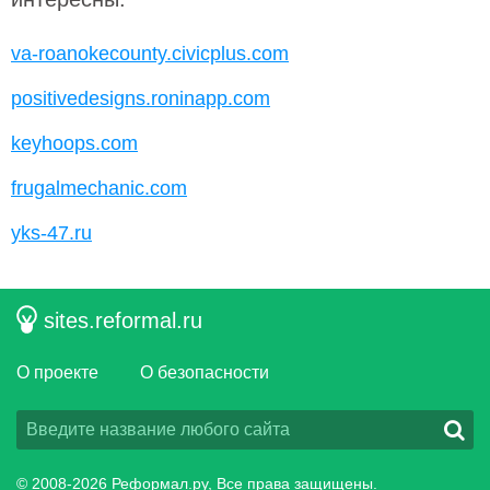
va-roanokecounty.civicplus.com
positivedesigns.roninapp.com
keyhoops.com
frugalmechanic.com
yks-47.ru
sites.reformal.ru
О проекте
О безопасности
© 2008-2026
Реформал.ру
, Все права защищены.