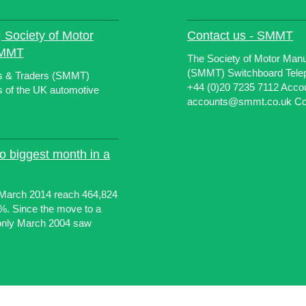
 Society of Motor
Contact us - SMMT
SMMT
The Society of Motor Manu
(SMMT) Switchboard Telep
rs & Traders (SMMT)
+44 (0)20 7235 7112 Acco
s of the UK automotive
accounts@smmt.co.uk Comm
to biggest month in a
 March 2014 reach 464,824
.7%. Since the move to a
 only March 2004 saw