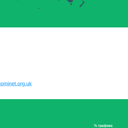
K
nominet.org.uk
% трафика