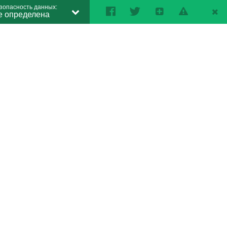
зопасность данных:
е определена