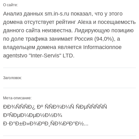
О сайте:
Анализ данных sm.in-s.ru показал, что у этого
домена отсутствует рейтинг Alexa и посещаемость
данного сайта неизвестна. Лидирующую позицию
по доле трафика занимает Россия (94,0%), а
владельцем домена является Informacionnoe
agentstvo "Inter-Servis" LTD.
Заголовок:
Мета-описание:
ÐÐ¾ÑÑÑÐ¿ Ðº ÑÑÐ¾Ð¼Ñ ÑÐµÑÑÑÑÑ
Ð²ÑÐµÐ¼ÐµÐ½Ð½Ð¾
Ð·Ð°Ð±Ð»Ð¾ÐºÐ¸ÑÐ¾Ð²Ð°Ð½...