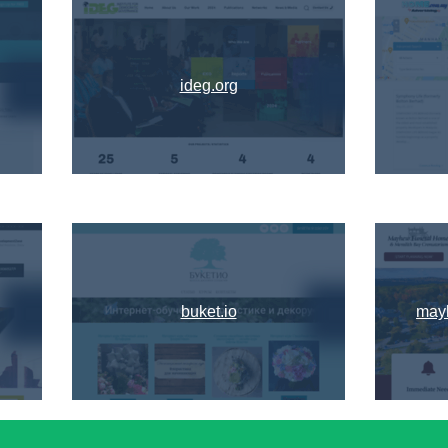
ideg.org
buket.io
may