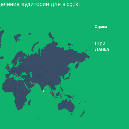
ление аудитории для slcg.lk:
Страна
Шри-
Ланка