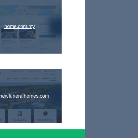
home.com.my
hewfuneralhomes.com