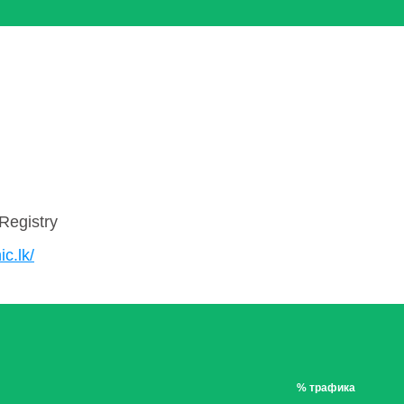
Registry
ic.lk/
% трафика