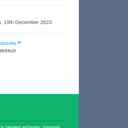
th, 10th December 2023
ов в день
данных
's largest eSports, gaming