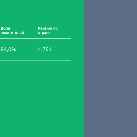
Доля
Рейтинг по
посетителей
стране
94,0%
4 781