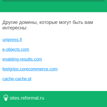
Другие домены, которые могут быть вам
интересны:
unipress.fi
e-objects.com
enabling-results.com
feelgrips.corecommerce.com
cache-cache.pl
sites.reformal.ru