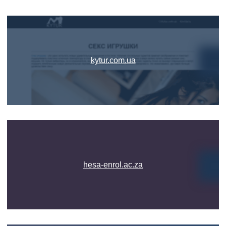
kytur.com.ua
hesa-enrol.ac.za