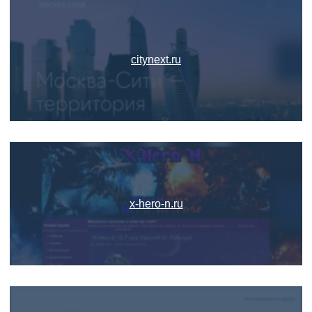
citynext.ru
x-hero-n.ru