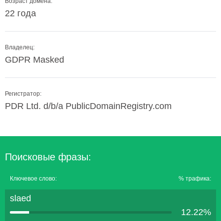
Возраст домена:
22 года
Владелец:
GDPR Masked
Регистратор:
PDR Ltd. d/b/a PublicDomainRegistry.com
Поисковые фразы:
Ключевое слово:
% трафика:
slaed
12.22%