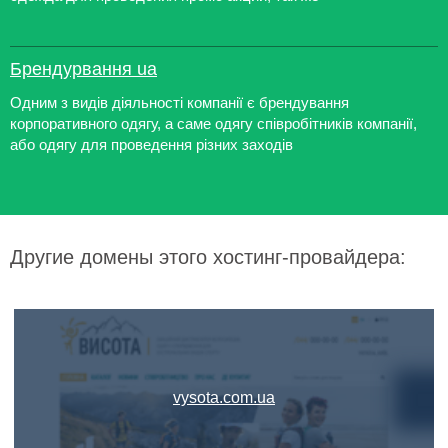
Брендурвання ua
Одним з видів діяльності компанії є брендування
корпоративного одягу, а саме одягу співробітників компанії,
або одягу для проведення різних заходів
Другие домены этого хостинг-провайдера:
vysota.com.ua