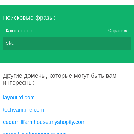
Поисковые фразы:
Ключевое слово:
% трафика:
skc
Другие домены, которые могут быть вам
интересны:
layoutltd.com
techvampire.com
cedarhillfarmhouse.myshopify.com