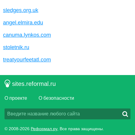
sledges.org.uk
angel.elmira.edu
canuma.lynkos.com
stoletnik.ru
treatyourfeetatl.com
sites.reformal.ru
О проекте
О безопасности
© 2008-2026
Реформал.ру
, Все права защищены.