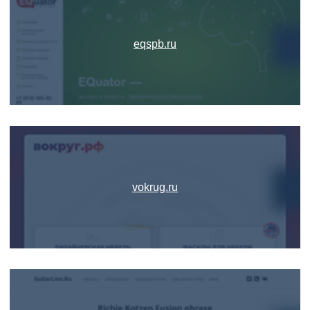
eqspb.ru
vokrug.ru