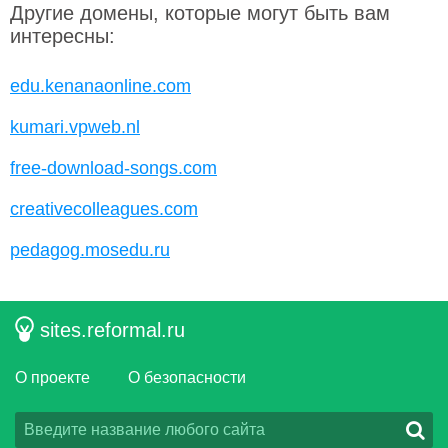
Другие домены, которые могут быть вам
интересны:
edu.kenanaonline.com
kumari.vpweb.nl
free-download-songs.com
creativecolleagues.com
pedagog.mosedu.ru
sites.reformal.ru
О проекте
О безопасности