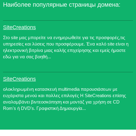
Наиболее популярные страницы домена:
SiteCreations
Στο site μας μπορείτε να ενημερωθείτε για τις προσφορές,τις
υπηρεσίες και λύσεις που προσφέρουμε. Ένα καλό site είναι η
ηλεκτρονική βιτρίνα μιας καλής επιχείρησης και εμείς ήμαστε
εδώ για να σας βοηθή...
SiteCreations
ολοκληρωμένη κατασκευή multimedia παρουσιάσεων με
ευχάριστα μενού και πολλες επιλογές Η SiteCreations επίσης
αναλαμβάνει βιντεοσκόπηση και μοντάζ για χρήση σε CD
Rom's ή DVD's. Γραφιστική Δημιουργία...