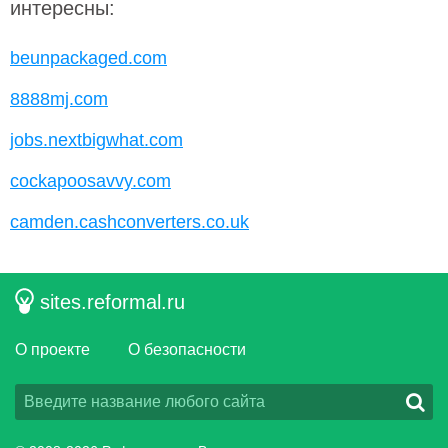
интересны:
beunpackaged.com
8888mj.com
jobs.nextbigwhat.com
cockapoosavvy.com
camden.cashconverters.co.uk
sites.reformal.ru
О проекте
О безопасности