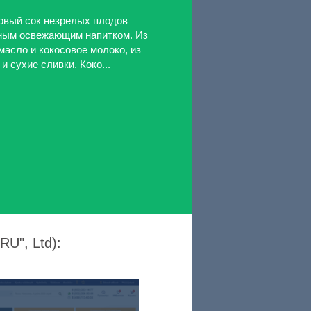
вый сок незрелых плодов
ным освежающим напитком. Из
асло и кокосовое молоко, из
и сухие сливки. Коко...
U", Ltd):