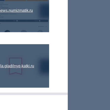
news.numizmatik.ru
ula.gladilnye-katki.ru