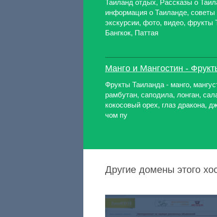
Таиланд отдых, Рассказы о Таил
информация о Таиланде, советы 
экскурсии, фото, видео, фрукты 
Бангкок, Паттая
Манго и Мангостин - Фрук
Фрукты Таиланда - манго, мангус
рамбутан, саподила, лонган, сал
кокосовый орех, глаз дракона, дж
чом пу
Другие домены этого хос