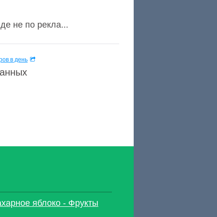
е не по рекла...
ов в день
данных
ахарное яблоко - Фрукты