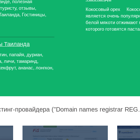
анде, полезная
туристу, отзывы,
Кокосовый орех Кокосо
Таиланда, Гостиницы,
является очень популяр
белой мякоти отжимают м
которого готовятся паста 
ты Таиланда
тин, папайя, дуриан,
а, личи, тамаринд,
екфрут, ананас, лонгкон,
тинг-провайдера ("Domain names registrar REG.R