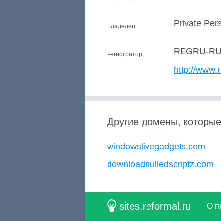
Private Per
Владелец:
REGRU-R
Регистратор:
http://www.r
Другие домены, которые
windowslivegadgets.com
downloadnulledscriptz.com
sites.reformal.ru
О п