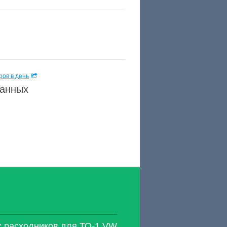
ов в день
данных
 расходников для ТО-1 VW