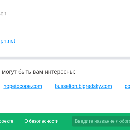
son
U
ipn.net
 могут быть вам интересны:
hopetocope.com
busselton.bigredsky.com
co
роекте
О безопасности