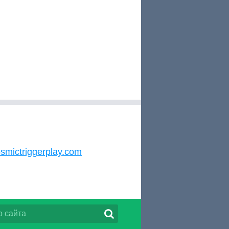
smictriggerplay.com