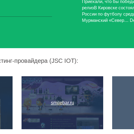
Приехали, что бы победит
релизВ Кировске состоя
России по футболу сред
Мурманский «Север… Dec
стинг-провайдера (JSC IOT):
smilebar.ru