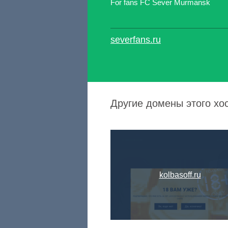
For fans FC Sever Murmansk
severfans.ru
Другие домены этого хо
kolbasoff.ru