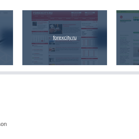
forexcity.ru
son