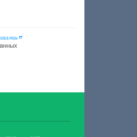
ов в день
данных