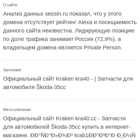
О сайте:
Анализ данных seosin.ru показал, что у этого
домена отсутствует рейтинг Alexa и посещаемость
данного сайта неизвестна. Лидирующую позицию
по доле трафика занимает Россия (72,9%), а
владельцем домена является Private Person.
Заголовок:
Официальный сайт Kraken kra40 - | Запчасти для
автомобиля Škoda-35cc
Мета-описание:
Официальный сайт Kraken kra40.cc - Запчасти
для автомобилей Škoda-35cc купить в интернет-
магазине. ÐÐ°ÑÐ°Ð»Ð¾Ð³ krab1ÐÐ°Ð³Ð°Ð·Ð¸Ð½Ñ