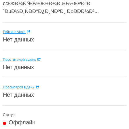
ccÐ¤Ð¾ÑÑÐ¼ÐÐ±Ð¼ÐµÐ½ÐÐºÐ°Ð
´ÐµÐ¼Ð¸ÑÐÐ°Ð¿Ð¸ÑÐºÐ¸ Ð¢ÐÐÐ¾Ð²...
Рейтинг Alexa
Нет данных
Посетителей в день
Нет данных
Просмотров в день
Нет данных
Статус:
Оффлайн