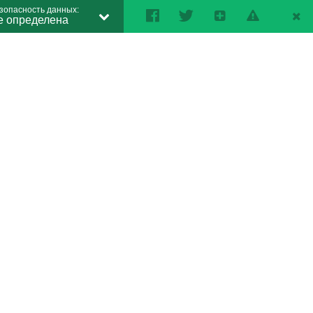
зопасность данных:
е определена