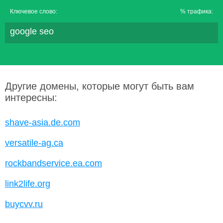
Ключевое слово:
% трафика:
google seo
Другие домены, которые могут быть вам
интересны:
shave-asia.de.com
versatile-ag.ca
rockbandservice.ea.com
link2life.org
buycvv.ru