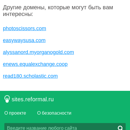
Другие домены, которые могут быть вам
интересны:
photoscissors.com
easywaysusa.com
alyssanord.myorganogold.com
enews.equalexchange.coop
read180.scholastic.com
sites.reformal.ru
О проекте
О безопасности