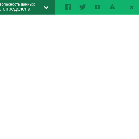
зопасность данных:
е определена