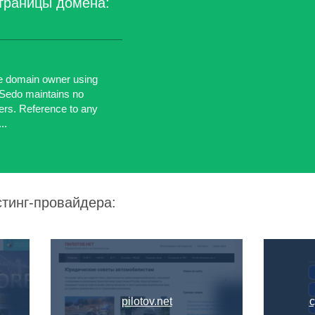
траницы домена:
e domain owner using
Sedo maintains no
isers. Reference to any
..
стинг-провайдера:
pilotov.net