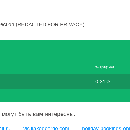
otection (REDACTED FOR PRIVACY)
% трафика
0.31%
 могут быть вам интересны:
it.ru
visitlakegeorge.com
holiday-bookings-on