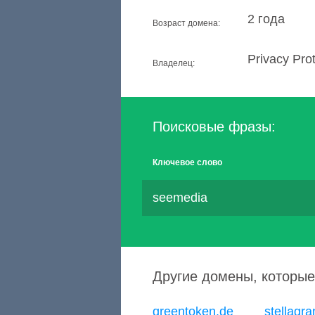
2 года
Возраст домена:
Privacy Pr
Владелец:
Поисковые фразы:
Ключевое слово
seemedia
Другие домены, которые
greentoken.de
stellagran