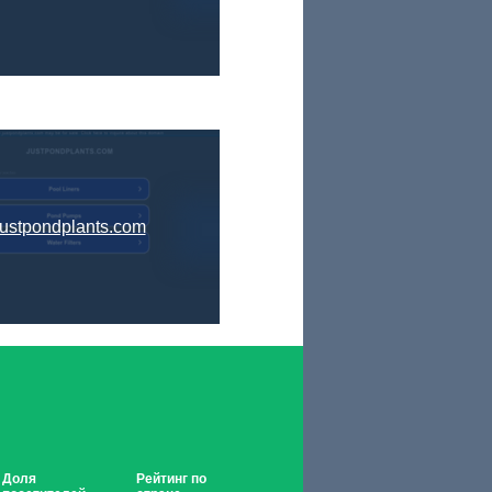
justpondplants.com
Доля
Рейтинг по