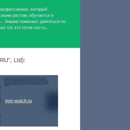
профессионал, который
своим ростом, обучается и
→ Знания помогают двигаться по
 тот, кто готов посто...
U", Ltd):
iron-watch.ru