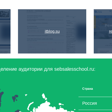
itblog.su
r
еление аудитории для sebsalesschool.ru:
Страна
Россия