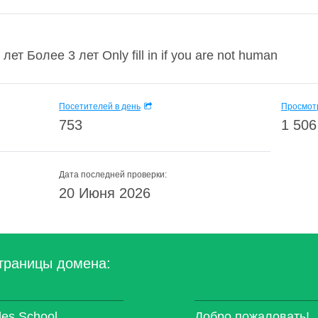
ет Более 3 лет Only fill in if you are not human
Посетителей в день
Просмотр
753
1 506
Дата последней проверки:
20 Июня 2026
траницы домена:
les School
Добро пожаловать!