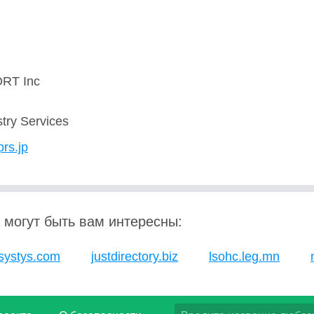
RT Inc
try Services
prs.jp
 могут быть вам интересны:
.systys.com
justdirectory.biz
lsohc.leg.mn