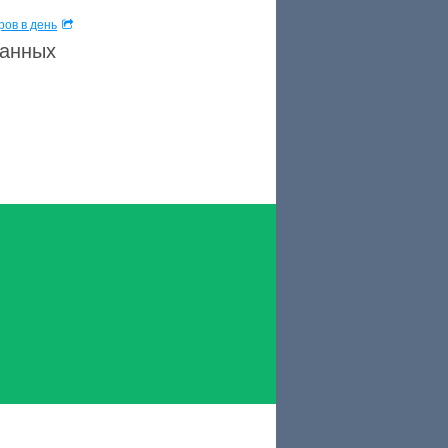
ов в день
данных