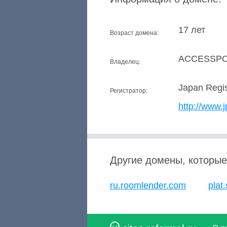
17 лет
Возраст домена:
ACCESSPO
Владелец:
Japan Regis
Регистратор:
http://www.j
Другие домены, которые
ru.roomlender.com
plat