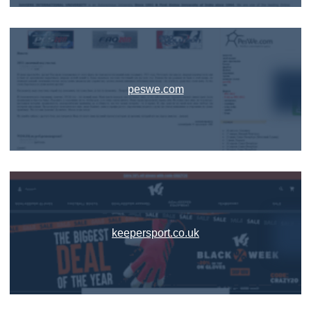
peswe.com
keepersport.co.uk