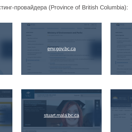
инг-провайдера (Province of British Columbia):
env.gov.bc.ca
stuart.mala.bc.ca