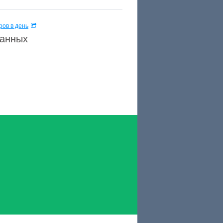
ов в день
данных