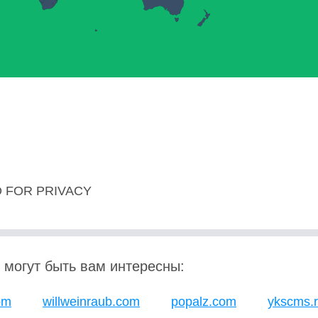
 FOR PRIVACY
 могут быть вам интересны:
om
willweinraub.com
popalz.com
ykscms.